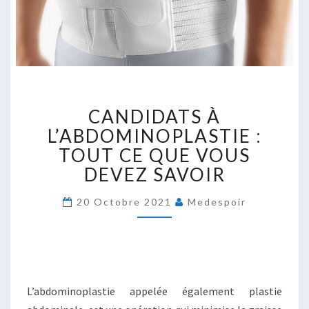
CANDIDATS
CANDIDATS À
À
L’ABDOMINOPLASTIE
L’ABDOMINOPLASTIE :
:
TOUT CE QUE VOUS
TOUT
DEVEZ SAVOIR
CE
QUE
20 Octobre 2021
Medespoir
VOUS
DEVEZ
SAVOIR
L’abdominoplastie appelée également plastie