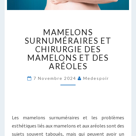
MAMELONS
MAMELONS
SURNUMÉRAIRES
ET
SURNUMÉRAIRES ET
CHIRURGIE
CHIRURGIE DES
DES
MAMELONS ET DES
MAMELONS
ARÉOLES
ET
DES
ARÉOLES
7 Novembre 2024
Medespoir
Les mamelons surnuméraires et les problèmes
esthétiques liés aux mamelons et aux aréoles sont des
sujets souvent taboués, mais qui peuvent avoir un