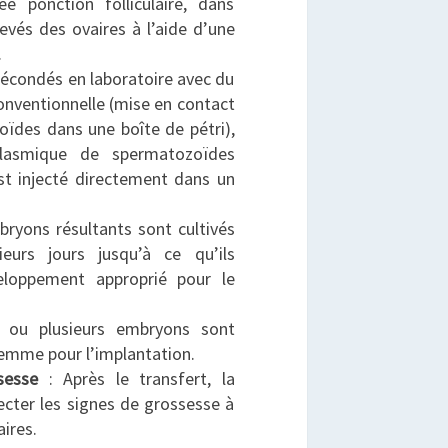
ée ponction folliculaire, dans
levés des ovaires à l’aide d’une
.
fécondés en laboratoire avec du
onventionnelle (mise en contact
oïdes dans une boîte de pétri),
oplasmique de spermatozoïdes
st injecté directement dans un
ryons résultants sont cultivés
ieurs jours jusqu’à ce qu’ils
eloppement approprié pour le
ou plusieurs embryons sont
femme pour l’implantation.
sesse
: Après le transfert, la
ecter les signes de grossesse à
aires.