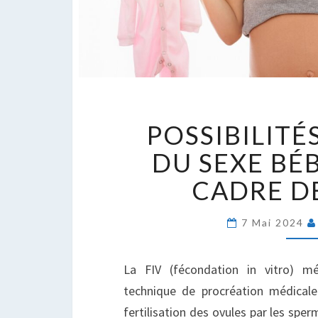
P
POSSIBILITÉ
D
C
DU SEXE BÉ
D
CADRE DE
S
B
D
7 Mai 2024
L
C
La FIV (fécondation in vitro) m
D
technique de procréation médicale
L
FI
fertilisation des ovules par les spe