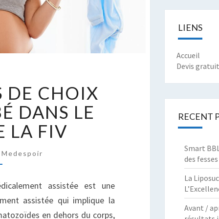
LIENS
Accueil
Devis gratui
OSSIBILITÉS
S DE CHOIX
E
HOIX
BÉ DANS LE
U
RECENT 
 LA FIV
EXE
ÉBÉ
Smart BBL 
ANS
Medespoir
des fesses
E
ADRE
La Liposuc
édicalement assistée est une
L’Excellen
E
ment assistée qui implique la
A
Avant / ap
V
rmatozoïdes en dehors du corps,
résultats