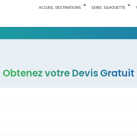
ACCUEIL
DESTINATIONS
SEINS
SILHOUETTE
Tout Ce
ACTUA
Qui Est En
Rapport
Avec La
Chirurgie
Obtenez votre Devis Gratuit
Esthétique