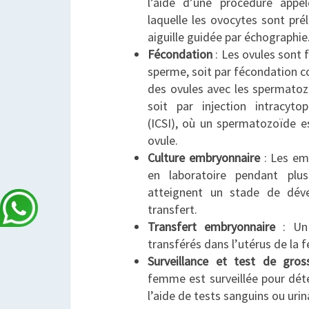
l’aide d’une procédure appel
laquelle les ovocytes sont pré
aiguille guidée par échographie
Fécondation
: Les ovules sont 
sperme, soit par fécondation c
des ovules avec les spermatoz
soit par injection intracyt
(ICSI), où un spermatozoïde e
ovule.
Culture embryonnaire
: Les emb
en laboratoire pendant plus
atteignent un stade de dév
transfert.
Transfert embryonnaire
: Un 
transférés dans l’utérus de la 
Surveillance et test de gros
femme est surveillée pour dét
l’aide de tests sanguins ou urin