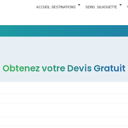
ACCUEIL
DESTINATIONS
SEINS
SILHOUETTE
Tout Ce
ACTUA
Qui Est En
Rapport
Avec La
Chirurgie
Obtenez votre Devis Gratuit
Esthétique