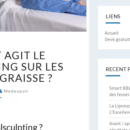
LIENS
Accueil
Devis gratui
OMMENT
AGIT LE
GIT
E
NG SUR LES
OOLSCULPTING
RECENT 
GRAISSE ?
UR
ES
Smart BBL 
ÉPÔTS
Medespoir
des fesses
E
RAISSE
La Liposuc
L’Excellen
Avant / ap
sculpting ?
résultats