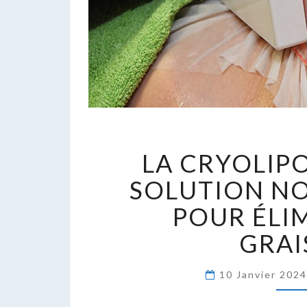
L
LA CRYOLIPO
C
:
SOLUTION NO
U
POUR ÉLI
S
N
GRAI
I
P
10 Janvier 202
É
L