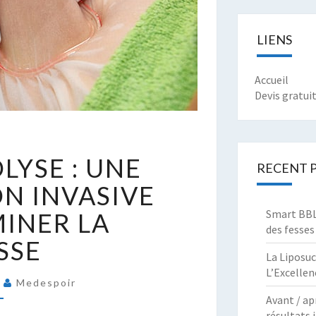
LIENS
Accueil
Devis gratui
A
LYSE : UNE
RYOLIPOLYSE
RECENT 
N INVASIVE
NE
Smart BBL 
MINER LA
OLUTION
des fesses
ON
SSE
NVASIVE
La Liposuc
OUR
L’Excellen
4
Medespoir
LIMINER
Avant / ap
A
résultats