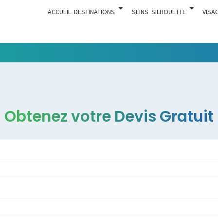
ACCUEIL
DESTINATIONS
SEINS
SILHOUETTE
VISA
Tout Ce
ACTUA
Qui Est En
Rapport
Avec La
Chirurgie
Obtenez votre Devis Gratuit
Esthétique