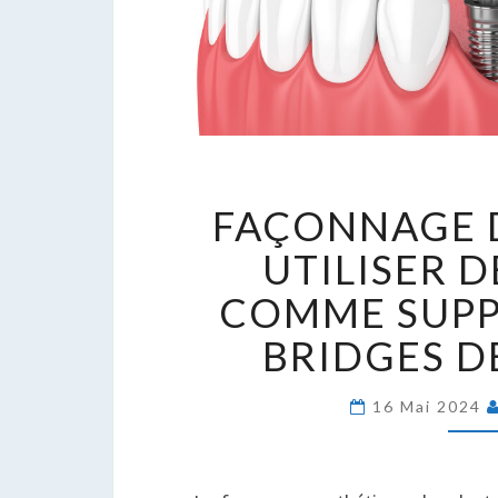
F
FAÇONNAGE D
D
D
UTILISER 
:
COMME SUPP
U
D
BRIDGES D
D
C
16 Mai 2024
S
P
B