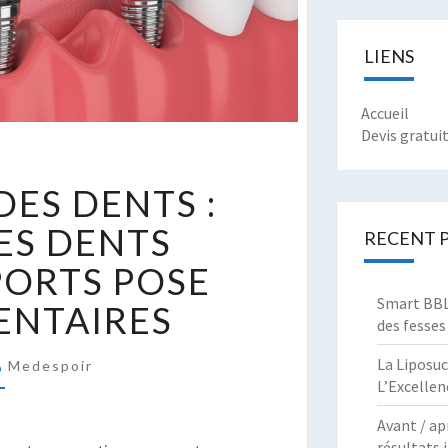
LIENS
Accueil
Devis gratui
AÇONNAGE
ES DENTS :
ES
ENTS
DES DENTS
RECENT 
ORTS POSE
TILISER
ES
Smart BBL 
ENTAIRES
ENTS
des fesses
OMME
La Liposuc
Medespoir
UPPORTS
L’Excellen
OSE
RIDGES
Avant / ap
résultats