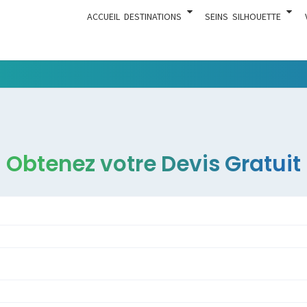
ACCUEIL
DESTINATIONS
SEINS
SILHOUETTE
Tout Ce
ACTUA
Qui Est En
Rapport
Avec La
Chirurgie
Obtenez votre Devis Gratuit
Esthétique