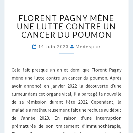
FLORENT
FLORENT PAGNY MÈNE
PAGNY
MÈNE
UNE LUTTE CONTRE UN
UNE
CANCER DU POUMON
LUTTE
CONTRE
14 Juin 2023
Medespoir
UN
CANCER
DU
Cela fait presque un an et demi que Florent Pagny
POUMON
mène une lutte contre un cancer du poumon. Après
avoir annoncé en janvier 2022 la découverte d’une
tumeur dans cet organe vital, il a partagé la nouvelle
de sa rémission durant l’été 2022. Cependant, la
maladie a malheureusement fait une rechute au début
de l’année 2023. En raison d’une interruption
prématurée de son traitement d’immunothérapie,