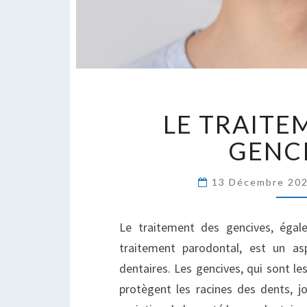
L
LE TRAITE
T
D
GENC
G
13 Décembre 20
Le traitement des gencives, éga
traitement parodontal, est un as
dentaires. Les gencives, qui sont le
protègent les racines des dents, jo