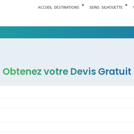
ACCUEIL
DESTINATIONS
SEINS
SILHOUETTE
Tout Ce
ACTUA
Qui Est En
Rapport
Avec La
Chirurgie
Obtenez votre Devis Gratuit
Esthétique