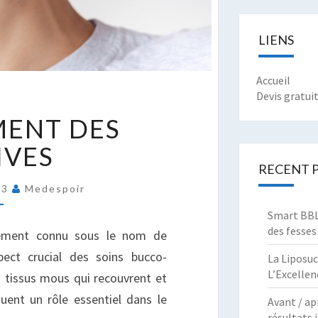
LIENS
Accueil
Devis gratui
E
MENT DES
RAITEMENT
ES
IVES
ENCIVES
RECENT 
23
Medespoir
Smart BBL 
des fesses
lement connu sous le nom de
pect crucial des soins bucco-
La Liposuc
L’Excellen
s tissus mous qui recouvrent et
uent un rôle essentiel dans le
Avant / ap
résultats