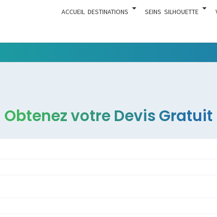
ACCUEIL
DESTINATIONS
SEINS
SILHOUETTE
Tout Ce
ACTUA
Qui Est En
Rapport
Avec La
Chirurgie
Obtenez votre Devis Gratuit
Esthétique