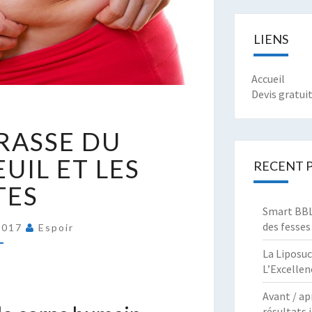
LIENS
Accueil
Devis gratui
ATIÈRE
RASSE DU
RASSE
U
EUIL ET LES
RECENT 
ORPS
TES
E
Smart BBL 
EUIL
des fesses
2017
Espoir
T
La Liposuc
ES
L’Excellen
IMITES
Avant / ap
résultats