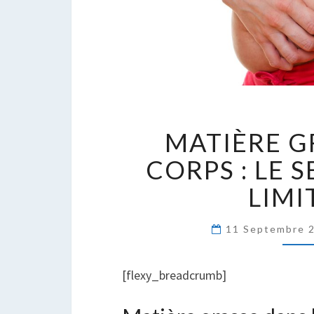
M
MATIÈRE G
G
D
CORPS : LE S
C
LIMI
:
L
S
11 Septembre 
E
L
[flexy_breadcrumb]
L