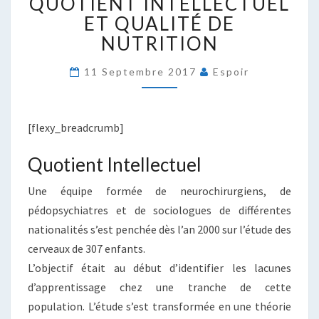
QUOTIENT INTELLECTUEL
INTELLECTUEL
ET
ET QUALITÉ DE
QUALITÉ
NUTRITION
DE
NUTRITION
11 Septembre 2017
Espoir
[flexy_breadcrumb]
Quotient Intellectuel
Une équipe formée de neurochirurgiens, de
pédopsychiatres et de sociologues de différentes
nationalités s’est penchée dès l’an 2000 sur l’étude des
cerveaux de 307 enfants.
L’objectif était au début d’identifier les lacunes
d’apprentissage chez une tranche de cette
population. L’étude s’est transformée en une théorie