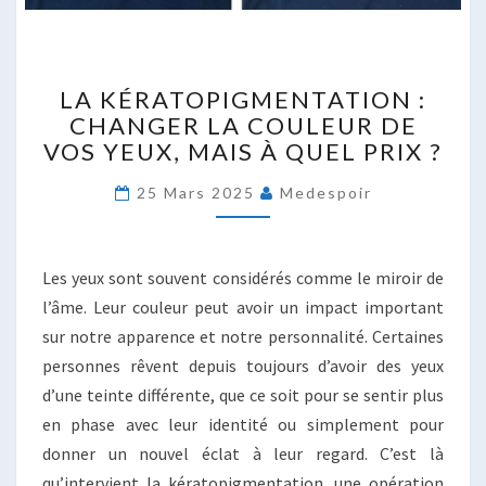
LA
LA KÉRATOPIGMENTATION :
KÉRATOPIGMENTATION
CHANGER LA COULEUR DE
:
VOS YEUX, MAIS À QUEL PRIX ?
CHANGER
LA
25 Mars 2025
Medespoir
COULEUR
DE
VOS
YEUX,
Les yeux sont souvent considérés comme le miroir de
MAIS
l’âme. Leur couleur peut avoir un impact important
À
sur notre apparence et notre personnalité. Certaines
QUEL
PRIX
personnes rêvent depuis toujours d’avoir des yeux
?
d’une teinte différente, que ce soit pour se sentir plus
en phase avec leur identité ou simplement pour
donner un nouvel éclat à leur regard. C’est là
qu’intervient la kératopigmentation, une opération