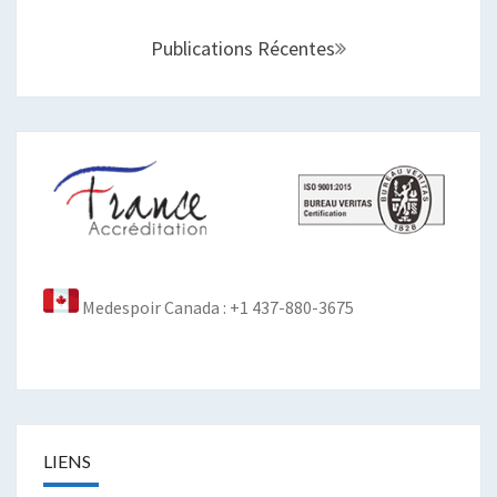
sein
des
Publications Récentes
articles
Medespoir Canada : +1 437-880-3675
LIENS