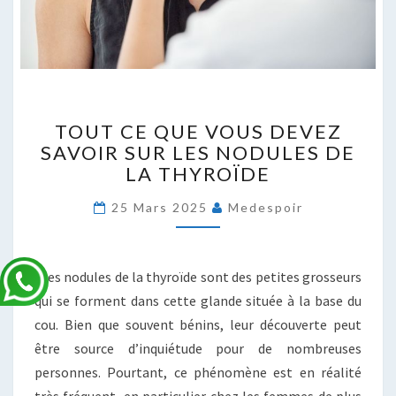
TOUT
TOUT CE QUE VOUS DEVEZ
CE
SAVOIR SUR LES NODULES DE
QUE
LA THYROÏDE
VOUS
DEVEZ
25 Mars 2025
Medespoir
SAVOIR
SUR
LES
NODULES
Les nodules de la thyroïde sont des petites grosseurs
DE
qui se forment dans cette glande située à la base du
LA
cou. Bien que souvent bénins, leur découverte peut
THYROÏDE
être source d’inquiétude pour de nombreuses
personnes. Pourtant, ce phénomène est en réalité