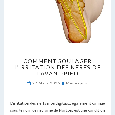
COMMENT
COMMENT SOULAGER
SOULAGER
L’IRRITATION DES NERFS DE
L’IRRITATION
L’AVANT-PIED
DES
NERFS
27 Mars 2025
Medespoir
DE
L’AVANT-
PIED
L’irritation des nerfs interdigitaux, également connue
sous le nom de névrome de Morton, est une condition