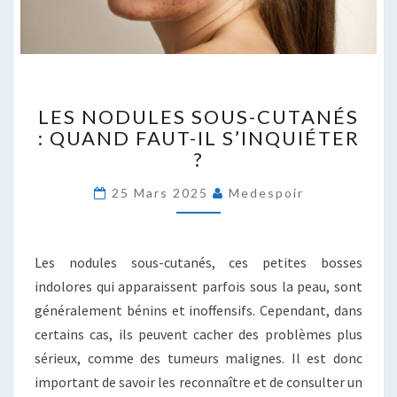
LES
LES NODULES SOUS-CUTANÉS
NODULES
: QUAND FAUT-IL S’INQUIÉTER
SOUS-
?
CUTANÉS
:
25 Mars 2025
Medespoir
QUAND
FAUT-
IL
S’INQUIÉTER
Les nodules sous-cutanés, ces petites bosses
?
indolores qui apparaissent parfois sous la peau, sont
généralement bénins et inoffensifs. Cependant, dans
certains cas, ils peuvent cacher des problèmes plus
sérieux, comme des tumeurs malignes. Il est donc
important de savoir les reconnaître et de consulter un