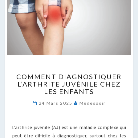
COMMENT
COMMENT DIAGNOSTIQUER
DIAGNOSTIQUER
L’ARTHRITE JUVÉNILE CHEZ
L’ARTHRITE
LES ENFANTS
JUVÉNILE
CHEZ
24 Mars 2025
Medespoir
LES
ENFANTS
L’arthrite juvénile (AJ) est une maladie complexe qui
peut être difficile à diagnostiquer, surtout chez les