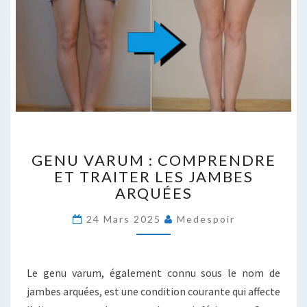
GENU
GENU VARUM : COMPRENDRE
VARUM
ET TRAITER LES JAMBES
:
ARQUÉES
COMPRENDRE
ET
24 Mars 2025
Medespoir
TRAITER
LES
JAMBES
ARQUÉES
Le genu varum, également connu sous le nom de
jambes arquées, est une condition courante qui affecte