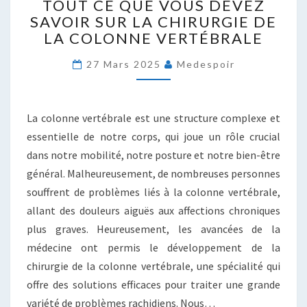
TOUT CE QUE VOUS DEVEZ
CE
SAVOIR SUR LA CHIRURGIE DE
QUE
LA COLONNE VERTÉBRALE
VOUS
DEVEZ
27 Mars 2025
Medespoir
SAVOIR
SUR
LA
CHIRURGIE
La colonne vertébrale est une structure complexe et
DE
essentielle de notre corps, qui joue un rôle crucial
LA
dans notre mobilité, notre posture et notre bien-être
COLONNE
VERTÉBRALE
général. Malheureusement, de nombreuses personnes
souffrent de problèmes liés à la colonne vertébrale,
allant des douleurs aiguës aux affections chroniques
plus graves. Heureusement, les avancées de la
médecine ont permis le développement de la
chirurgie de la colonne vertébrale, une spécialité qui
offre des solutions efficaces pour traiter une grande
variété de problèmes rachidiens. Nous…