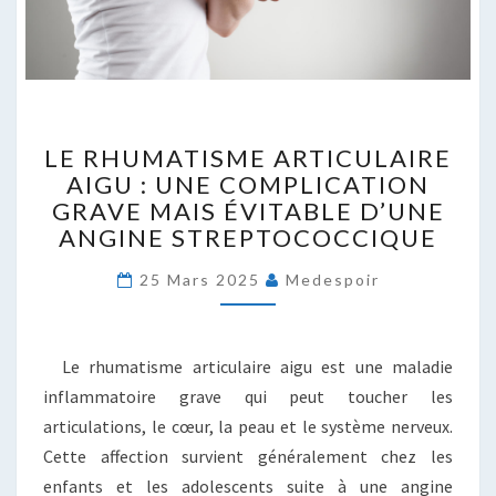
LE
LE RHUMATISME ARTICULAIRE
RHUMATISME
AIGU : UNE COMPLICATION
ARTICULAIRE
GRAVE MAIS ÉVITABLE D’UNE
AIGU
:
ANGINE STREPTOCOCCIQUE
UNE
COMPLICATION
25 Mars 2025
Medespoir
GRAVE
MAIS
ÉVITABLE
Le rhumatisme articulaire aigu est une maladie
D’UNE
inflammatoire grave qui peut toucher les
ANGINE
articulations, le cœur, la peau et le système nerveux.
STREPTOCOCCIQUE
Cette affection survient généralement chez les
enfants et les adolescents suite à une angine