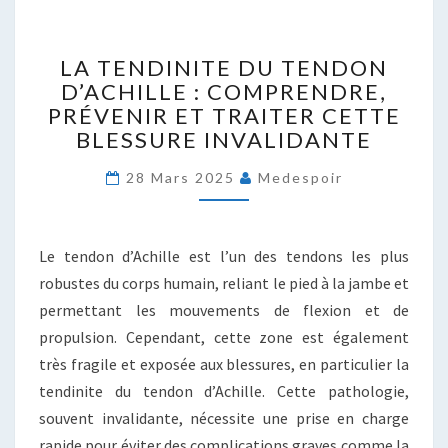
LA
LA TENDINITE DU TENDON
TENDINITE
D’ACHILLE : COMPRENDRE,
DU
PRÉVENIR ET TRAITER CETTE
TENDON
D’ACHILLE
BLESSURE INVALIDANTE
:
COMPRENDRE,
28 Mars 2025
Medespoir
PRÉVENIR
ET
TRAITER
Le tendon d’Achille est l’un des tendons les plus
CETTE
robustes du corps humain, reliant le pied à la jambe et
BLESSURE
permettant les mouvements de flexion et de
INVALIDANTE
propulsion. Cependant, cette zone est également
très fragile et exposée aux blessures, en particulier la
tendinite du tendon d’Achille. Cette pathologie,
souvent invalidante, nécessite une prise en charge
rapide pour éviter des complications graves comme la