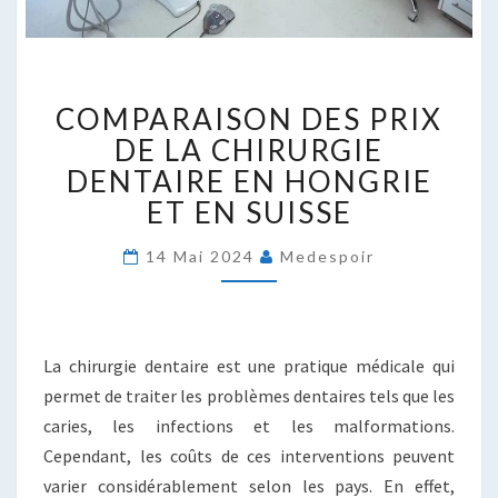
COMPARAISON
COMPARAISON DES PRIX
DES
PRIX
DE LA CHIRURGIE
DE
DENTAIRE EN HONGRIE
LA
ET EN SUISSE
CHIRURGIE
DENTAIRE
14 Mai 2024
Medespoir
EN
HONGRIE
ET
EN
SUISSE
La chirurgie dentaire est une pratique médicale qui
permet de traiter les problèmes dentaires tels que les
caries, les infections et les malformations.
Cependant, les coûts de ces interventions peuvent
varier considérablement selon les pays. En effet,