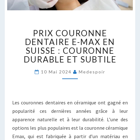
PRIX
PRIX COURONNE
COURONNE
DENTAIRE
DENTAIRE E-MAX EN
E-
SUISSE : COURONNE
MAX
DURABLE ET SUBTILE
EN
SUISSE
10 Mai 2024
Medespoir
:
COURONNE
DURABLE
ET
SUBTILE
Les couronnes dentaires en céramique ont gagné en
popularité ces dernières années grâce à leur
apparence naturelle et à leur durabilité. L’une des
options les plus populaires est la couronne céramique
Emax, qui est fabriquée à partir d’un matériau en