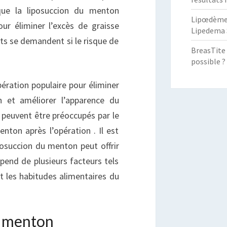
OSSIBLE
ue la liposuccion du menton
Lipœdème :
our éliminer l’excès de graisse
Lipedema 
s se demandent si le risque de
BreasTite 
possible ?
ération populaire pour éliminer
n et améliorer l’apparence du
 peuvent être préoccupés par le
nton après l’opération . Il est
osuccion du menton peut offrir
pend de plusieurs facteurs tels
et les habitudes alimentaires du
e menton