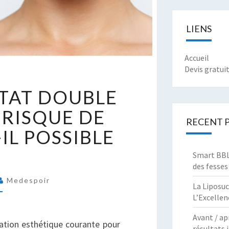
LIENS
Accueil
Devis gratui
RIX
LTAT DOUBLE
T
ÉSULTAT
 RISQUE DE
OUBLE
RECENT 
-IL POSSIBLE
ENTON
Smart BBL 
E
des fesses
ISQUE
Medespoir
E
La Liposuc
L’Excellen
ÉCIDIVE
ST-
Avant / ap
ation esthétique courante pour
résultats