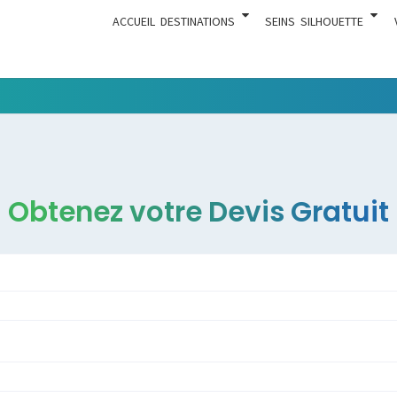
ACCUEIL
DESTINATIONS
SEINS
SILHOUETTE
Tout Ce
ACTUA
Qui Est En
Rapport
Avec La
Chirurgie
Obtenez votre Devis Gratuit
Esthétique