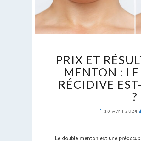
P
PRIX ET RÉSU
E
R
MENTON : LE
D
RÉCIDIVE EST
M
:
?
L
R
18 Avril 2024
D
R
E
IL
Le double menton est une préoccup