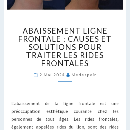
ABAISSEMENT
ABAISSEMENT LIGNE
LIGNE
FRONTALE
FRONTALE : CAUSES ET
:
SOLUTIONS POUR
CAUSES
TRAITER LES RIDES
ET
FRONTALES
SOLUTIONS
POUR
TRAITER
2 Mai 2024
Medespoir
LES
RIDES
FRONTALES
L’abaissement de la ligne frontale est une
préoccupation esthétique courante chez les
personnes de tous âges. Les rides frontales,
également appelées rides du lion, sont des rides