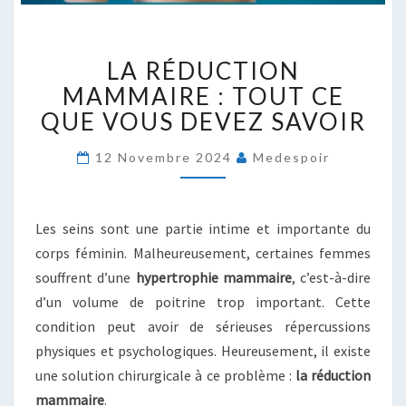
LA
LA RÉDUCTION
RÉDUCTION
MAMMAIRE
MAMMAIRE : TOUT CE
:
QUE VOUS DEVEZ SAVOIR
TOUT
CE
12 Novembre 2024
Medespoir
QUE
VOUS
DEVEZ
Les seins sont une partie intime et importante du
SAVOIR
corps féminin. Malheureusement, certaines femmes
souffrent d’une
hypertrophie mammaire
, c’est-à-dire
d’un volume de poitrine trop important. Cette
condition peut avoir de sérieuses répercussions
physiques et psychologiques. Heureusement, il existe
une solution chirurgicale à ce problème :
la réduction
mammaire
.