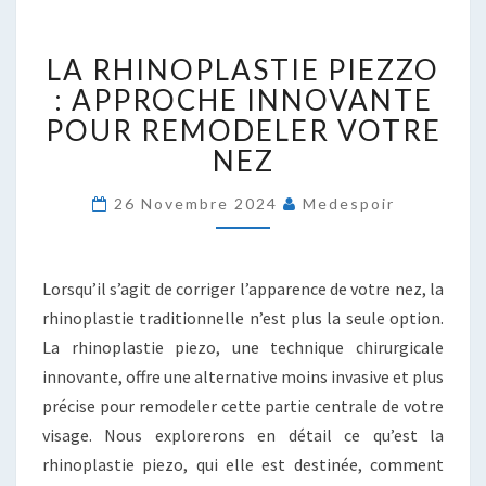
LA
LA RHINOPLASTIE PIEZZO
RHINOPLASTIE
PIEZZO
: APPROCHE INNOVANTE
:
POUR REMODELER VOTRE
APPROCHE
NEZ
INNOVANTE
POUR
26 Novembre 2024
Medespoir
REMODELER
VOTRE
NEZ
Lorsqu’il s’agit de corriger l’apparence de votre nez, la
rhinoplastie traditionnelle n’est plus la seule option.
La rhinoplastie piezo, une technique chirurgicale
innovante, offre une alternative moins invasive et plus
précise pour remodeler cette partie centrale de votre
visage. Nous explorerons en détail ce qu’est la
rhinoplastie piezo, qui elle est destinée, comment