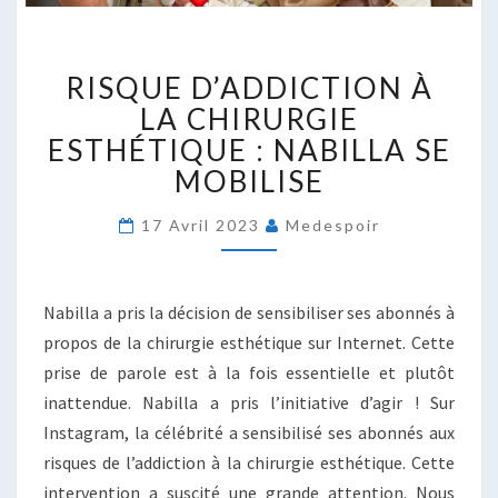
RISQUE
RISQUE D’ADDICTION À
D’ADDICTION
À
LA CHIRURGIE
LA
ESTHÉTIQUE : NABILLA SE
CHIRURGIE
MOBILISE
ESTHÉTIQUE
:
17 Avril 2023
Medespoir
NABILLA
SE
MOBILISE
Nabilla a pris la décision de sensibiliser ses abonnés à
propos de la chirurgie esthétique sur Internet. Cette
prise de parole est à la fois essentielle et plutôt
inattendue. Nabilla a pris l’initiative d’agir ! Sur
Instagram, la célébrité a sensibilisé ses abonnés aux
risques de l’addiction à la chirurgie esthétique. Cette
intervention a suscité une grande attention. Nous