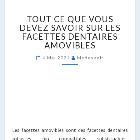
TOUT
TOUT CE QUE VOUS
CE
QUE
DEVEZ SAVOIR SUR LES
VOUS
FACETTES DENTAIRES
DEVEZ
AMOVIBLES
SAVOIR
SUR
4 Mai 2021
Medespoir
LES
FACETTES
DENTAIRES
AMOVIBLES
Les facettes amovibles sont des facettes dentaires
robustes, bio compatibles, substituables,