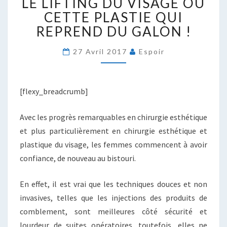
LE LIFTING DU VISAGE OU
LIFTING
DU
CETTE PLASTIE QUI
VISAGE
REPREND DU GALON !
OU
CETTE
27 Avril 2017
Espoir
PLASTIE
QUI
REPREND
[flexy_breadcrumb]
DU
GALON
!
Avec les progrès remarquables en chirurgie esthétique
et plus particulièrement en chirurgie esthétique et
plastique du visage, les femmes commencent à avoir
confiance, de nouveau au bistouri.
En effet, il est vrai que les techniques douces et non
invasives, telles que les injections des produits de
comblement, sont meilleures côté sécurité et
lourdeur de suites opératoires, toutefois, elles ne