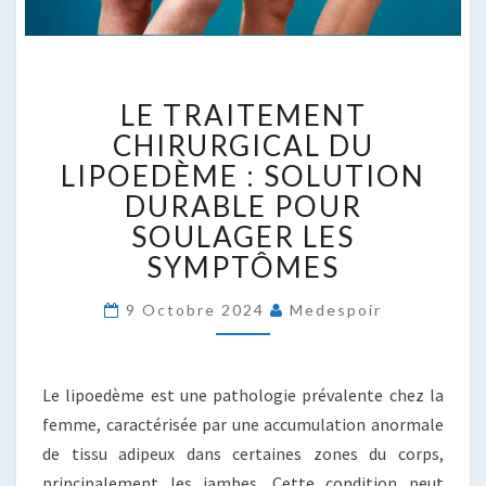
LE
LE TRAITEMENT
TRAITEMENT
CHIRURGICAL
CHIRURGICAL DU
DU
LIPOEDÈME : SOLUTION
LIPOEDÈME
DURABLE POUR
:
SOULAGER LES
SOLUTION
DURABLE
SYMPTÔMES
POUR
SOULAGER
9 Octobre 2024
Medespoir
LES
SYMPTÔMES
Le lipoedème est une pathologie prévalente chez la
femme, caractérisée par une accumulation anormale
de tissu adipeux dans certaines zones du corps,
principalement les jambes. Cette condition peut