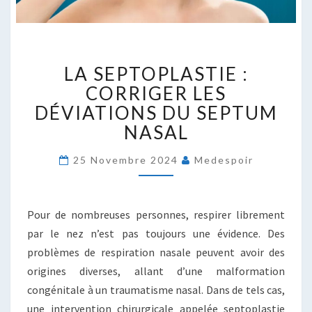
LA
LA SEPTOPLASTIE :
SEPTOPLASTIE
:
CORRIGER LES
CORRIGER
DÉVIATIONS DU SEPTUM
LES
NASAL
DÉVIATIONS
DU
25 Novembre 2024
Medespoir
SEPTUM
NASAL
Pour de nombreuses personnes, respirer librement
par le nez n’est pas toujours une évidence. Des
problèmes de respiration nasale peuvent avoir des
origines diverses, allant d’une malformation
congénitale à un traumatisme nasal. Dans de tels cas,
une intervention chirurgicale appelée septoplastie