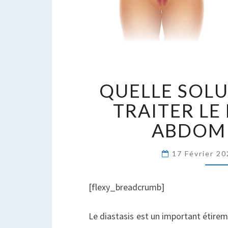
Q
QUELLE SOL
S
P
TRAITER LE
T
ABDOMI
L
D
A
17 Février 2
?
[flexy_breadcrumb]
Le diastasis est un important étire