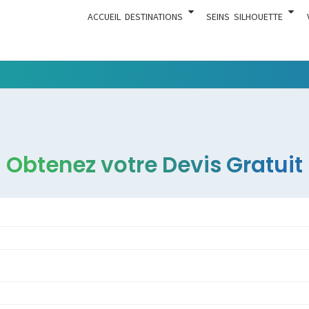
ACCUEIL
DESTINATIONS
SEINS
SILHOUETTE
Tout Ce
ACTUA
Qui Est En
Rapport
Avec La
Chirurgie
Obtenez votre Devis Gratuit
Esthétique