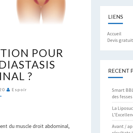
LIENS
Accueil
Devis gratui
UELLE
UTION POUR
OLUTION
OUR
 DIASTASIS
RAITER
RECENT 
NAL ?
E
IASTASIS
BDOMINAL
Smart BBL 
020
Espoir
des fesses
La Liposuc
L’Excellen
ment du muscle droit abdominal,
Avant / ap
résultats