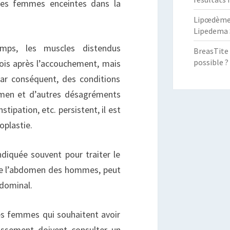
les femmes enceintes dans la
Lipœdème :
Lipedema 
mps, les muscles distendus
BreasTite 
possible ?
ois après l’accouchement, mais
par conséquent, des conditions
omen et d’autres désagréments
ipation, etc. persistent, il est
oplastie.
ndiquée souvent pour traiter le
de l’abdomen des hommes, peut
bdominal.
es femmes qui souhaitent avoir
aissement doivent consulter un