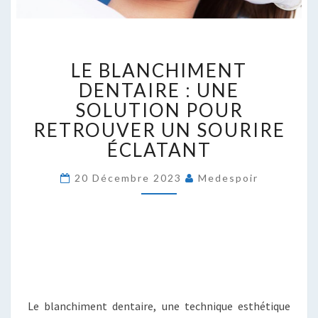
LE
LE BLANCHIMENT
BLANCHIMENT
DENTAIRE
DENTAIRE : UNE
:
SOLUTION POUR
UNE
RETROUVER UN SOURIRE
SOLUTION
ÉCLATANT
POUR
RETROUVER
UN
20 Décembre 2023
Medespoir
SOURIRE
ÉCLATANT
Le blanchiment dentaire, une technique esthétique