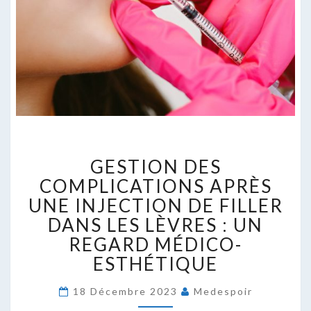
GESTION
GESTION DES
DES
COMPLICATIONS
COMPLICATIONS APRÈS
APRÈS
UNE INJECTION DE FILLER
UNE
DANS LES LÈVRES : UN
INJECTION
REGARD MÉDICO-
DE
FILLER
ESTHÉTIQUE
DANS
LES
18 Décembre 2023
Medespoir
LÈVRES