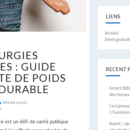
LIENS
Accueil
Devis gratui
ES
RURGIES
HIRURGIES
ARIATRIQUES
ES : GUIDE
RECENT 
TE DE POIDS
UIDE
OMPLET
 DURABLE
Smart BBL 
ERTE
des fesses
E
Medespoir
OIDS
La Liposuc
L’Excellen
APIDE
T
ité est un défi de santé publique
Avant / ap
URABLE
résultats