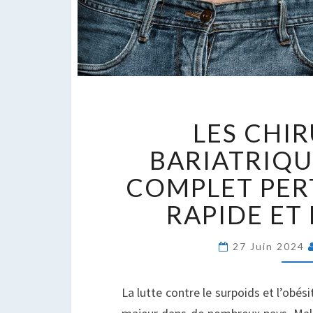
L
LES CHI
C
B
BARIATRIQU
:
COMPLET PER
G
C
RAPIDE ET
P
D
27 Juin 2024
P
R
E
La lutte contre le surpoids et l’obés
D