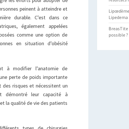
ré les efforts pour adopter de
ersonnes peinent à atteindre et
Lipœdème :
ière durable. C’est dans ce
Lipedema 
atriques, également appelées
BreasTite 
 imposées comme une option de
possible ?
sonnes en situation d’obésité
ent à modifier l’anatomie de
r une perte de poids importante
t des risques et nécessitent un
ont démontré leur capacité à
et la qualité de vie des patients
ifférents types de chirurgies