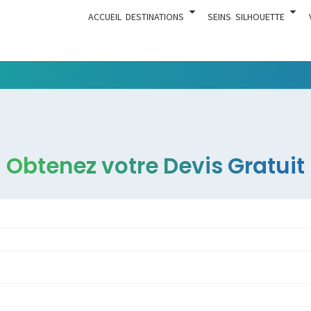
ACCUEIL
DESTINATIONS
SEINS
SILHOUETTE
Tout Ce
ACTUA
Qui Est En
Rapport
Avec La
Chirurgie
Obtenez votre Devis Gratuit
Esthétique