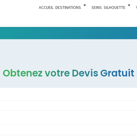
ACCUEIL
DESTINATIONS
SEINS
SILHOUETTE
Tout Ce
ACTUA
Qui Est En
Rapport
Avec La
Chirurgie
Obtenez votre Devis Gratuit
Esthétique