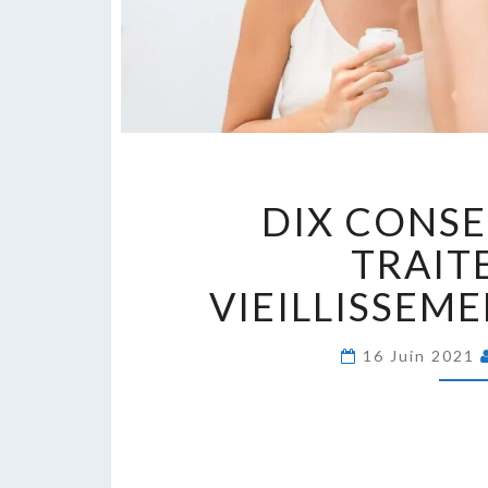
DI
DIX CONSE
C
P
TRAIT
T
VIEILLISSEM
L
V
D
16 Juin 2021
P