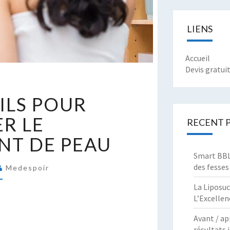
LIENS
Accueil
Devis gratui
X
ILS POUR
ONSEILS
OUR
ER LE
RECENT 
RAITER
ENT DE PEAU
E
IEILLISSEMENT
Smart BBL 
E
des fesses
Medespoir
EAU
La Liposuc
L’Excellen
Avant / ap
résultats