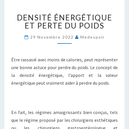
DENSITÉ
DENSITÉ ÉNERGÉTIQUE
ÉNERGÉTIQUE
ET
ET PERTE DU POIDS
PERTE
DU
29 Novembre 2022
Medespoir
POIDS
Être rassasié avec moins de calories, peut représenter
une bonne astuce pour perdre du poids. Le concept de
la densité énergétique, l’apport et la valeur
énergétique peut vraiment aider à perdre du poids.
En fait, les régimes amaigrissants bien conçus, tels
que le régime proposé par les chirurgiens esthétiques
ou les chirurgiens gastroentérologue et