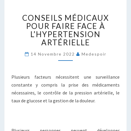
CONSEILS
CONSEILS MÉDICAUX
MÉDICAUX
POUR
POUR FAIRE FACE À
FAIRE
L’HYPERTENSION
FACE
ARTÉRIELLE
À
L’HYPERTENSION
14 Novembre 2022
Medespoir
ARTÉRIELLE
Plusieurs facteurs nécessitent une surveillance
constante y compris la prise des médicaments
nécessaires, le contrôle de la pression artérielle, le
taux de glucose et la gestion de la douleur.
Plusieurs personnes peuvent développer