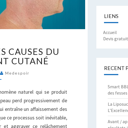
LIENS
Accueil
Devis gratui
ES
ES CAUSES DU
RINCIPALES
AUSES
NT CUTANÉ
U
RECENT 
ELÂCHEMENT
5
Medespoir
UTANÉ
Smart BBL 
nomène naturel qui se produit
des fesses
e peau perd progressivement de
La Liposuc
qui entraîne un affaissement des
L’Excellen
que ce processus soit inévitable,
Avant / ap
er et aggraver ce relâchement
résultats