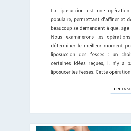
L
La liposuccion est une opératio
E
R
populaire, permettant d’affiner et d
L
beaucoup se demandent à quel âge il 
F
Nous examinerons les opération
?
déterminer le meilleur moment pou
liposuccion des fesses : un cho
certaines idées reçues, il n’y a 
liposucer les fesses. Cette opératio
LIRE LA S