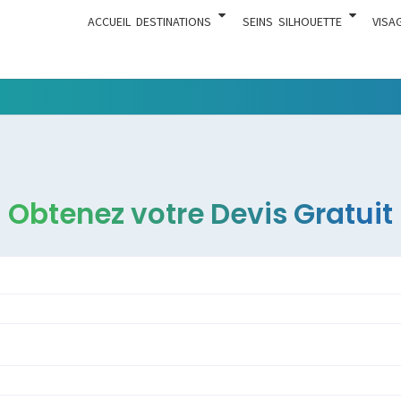
ACCUEIL
DESTINATIONS
SEINS
SILHOUETTE
VISA
Tout Ce
ACTUA
Qui Est En
Rapport
Avec La
Chirurgie
Obtenez votre Devis Gratuit
Esthétique