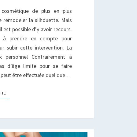
IPOSUCER
n cosmétique de plus en plus
T
EBONDIR
e remodeler la silhouette. Mais
ES
est possible d’y avoir recours.
ESSES
s à prendre en compte pour
r subir cette intervention. La
ix personnel Contrairement à
pas d’âge limite pour se faire
n peut être effectuée quel que…
LIRE LA SUITE
UITE