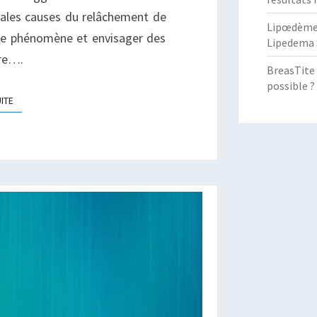
pales causes du relâchement de
Lipœdème :
ce phénomène et envisager des
Lipedema 
ire….
BreasTite 
possible ?
LIRE LA SUITE
UITE