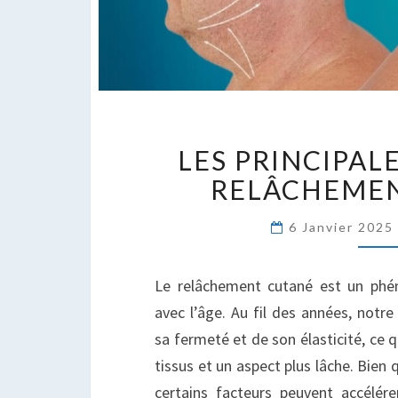
L
LES PRINCIPAL
P
C
RELÂCHEME
D
R
6 Janvier 202
C
Le relâchement cutané est un phé
avec l’âge. Au fil des années, notr
sa fermeté et de son élasticité, ce 
tissus et un aspect plus lâche. Bien 
certains facteurs peuvent accélér