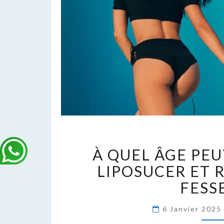
À
À QUEL ÂGE PEU
Q
Â
LIPOSUCER ET 
P
FESSE
O
S
6 Janvier 202
F