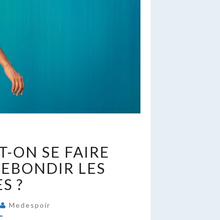
T-ON SE FAIRE
UEL
GE
REBONDIR LES
EUT-
S ?
N
E
5
Medespoir
AIRE