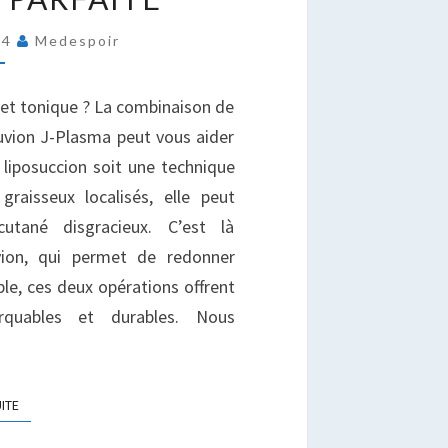
NE
24
Medespoir
SSOCIATION
AGNANTE
OUR
 et tonique ? La combinaison de
NE
uvion J-Plasma peut vous aider
ILHOUETTE
a liposuccion soit une technique
ARFAITE
raisseux localisés, elle peut
utané disgracieux. C’est là
uvion, qui permet de redonner
ble, ces deux opérations offrent
rquables et durables. Nous
LIRE LA SUITE
UITE