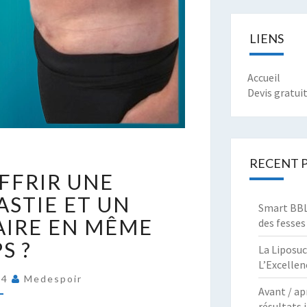
LIENS
Accueil
Devis gratui
RECENT 
EUT-
FFRIR UNE
N
’OFFRIR
STIE ET UN
Smart BBL 
NE
AIRE EN MÊME
des fesses
BDOMINOPLASTIE
S ?
La Liposuc
T
L’Excellen
N
24
Medespoir
IFTING
Avant / ap
AMMAIRE
résultats