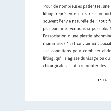
E
Pour de nombreuses patientes, une
M
lifting représente un stress impor
T
souvent l’envie naturelle de « tout 
?
plusieurs interventions si possible.
l’association d’une plastie abdomina
mammaire) ? Est-ce vraiment possibl
Les conditions pour combiner abd
lifting, qu’il s’agisse du visage ou d
chirurgicale visant à remonter des…
LIRE LA S