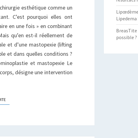
N
 chirurgie esthétique comme un
Lipœdème :
ÊME
tant. C’est pourquoi elles ont
Lipedema 
EMPS
faire en une fois » en combinant
BreasTite 
 Mais qu’en est-il réellement de
possible ?
le et d’une mastopexie (lifting
e et dans quelles conditions ?
ominoplastie et mastopexie Le
u corps, désigne une intervention
LIRE LA SUITE
UITE