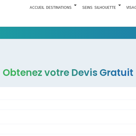
ACCUEIL
DESTINATIONS
SEINS
SILHOUETTE
VISA
Tout Ce
ACTUA
Qui Est En
Rapport
Avec La
Chirurgie
Obtenez votre Devis Gratuit
Esthétique