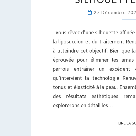
U
27 Décembre 20
A
G
P
Vous rêvez d’une silhouette affinée
U
la liposuccion et du traitement Ren
S
à atteindre cet objectif. Bien que l
P
éprouvée pour éliminer les amas g
parfois entraîner un excédent c
qu’intervient la technologie Ren
tonus et élasticité à la peau. Ensem
des résultats esthétiques rema
explorerons en détail les…
LIRE LA S