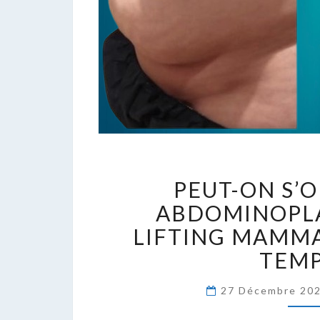
P
PEUT-ON S’O
O
S
ABDOMINOPLA
U
LIFTING MAMM
A
TEMP
E
U
27 Décembre 20
L
M