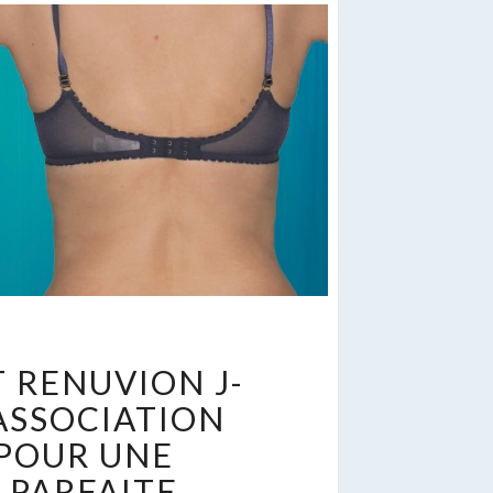
IPOSUCCION
 RENUVION J-
T
ENUVION
ASSOCIATION
POUR UNE
LASMA
 PARFAITE