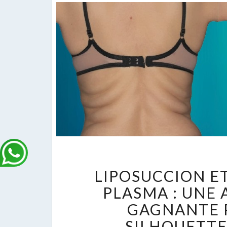
L
LIPOSUCCION ET
E
R
PLASMA : UNE 
J-
GAGNANTE 
P
SILHOUETTE
: