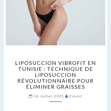
LIPOSUCCION
LIPOSUCCION VIBROFIT EN
VIBROFIT
TUNISIE : TECHNIQUE DE
EN
LIPOSUCCION
TUNISIE
:
RÉVOLUTIONNAIRE POUR
TECHNIQUE
ÉLIMINER GRAISSES
DE
LIPOSUCCION
16 Juillet 2025
Espoir
RÉVOLUTIONNAIRE
POUR