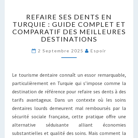
REFAIRE
REFAIRE SES DENTS EN
SES
TURQUIE : GUIDE COMPLET ET
DENTS
COMPARATIF DES MEILLEURES
EN
TURQUIE
DESTINATIONS
:
GUIDE
2 Septembre 2025
Espoir
COMPLET
ET
COMPARATIF
Le tourisme dentaire connaît un essor remarquable,
DES
particulièrement en Turquie qui s’impose comme la
MEILLEURES
destination de référence pour refaire ses dents à des
DESTINATIONS
tarifs avantageux. Dans un contexte où les soins
dentaires lourds demeurent mal remboursés par la
sécurité sociale française, cette pratique offre une
alternative séduisante alliant économies
substantielles et qualité des soins. Mais comment la