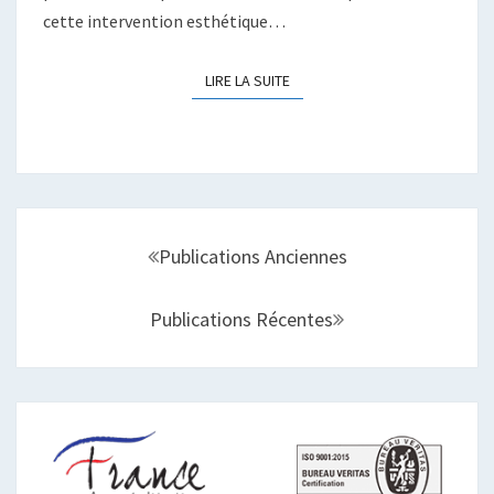
cette intervention esthétique…
LIRE LA SUITE
LIRE LA SUITE
Navigation
au
Publications Anciennes
sein
des
Publications Récentes
articles