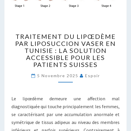
TRAITEMENT
TRAITEMENT DU LIPŒDÈME
DU
PAR LIPOSUCCION VASER EN
LIPŒDÈME
TUNISIE : LA SOLUTION
PAR
LIPOSUCCION
ACCESSIBLE POUR LES
VASER
PATIENTS SUISSES
EN
TUNISIE
5 Novembre 2025
Espoir
:
LA
SOLUTION
Le lipœdème demeure une affection mal
ACCESSIBLE
diagnostiquée qui touche principalement les femmes,
POUR
LES
se caractérisant par une accumulation anormale et
PATIENTS
symétrique de tissus adipeux au niveau des membres
SUISSES
inférieurs et parfois supérieurs. Contrairement à