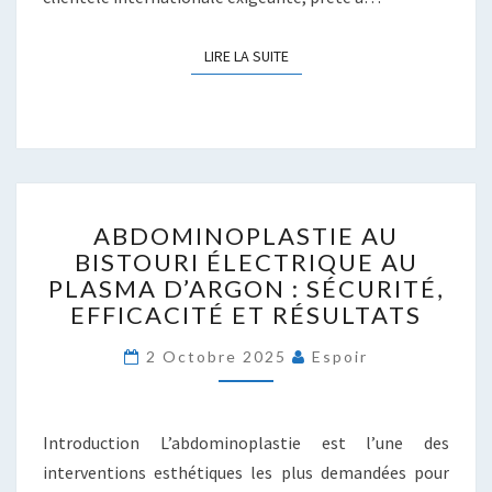
LIRE LA SUITE
LIRE LA SUITE
ABDOMINOPLASTIE
ABDOMINOPLASTIE AU
AU
BISTOURI ÉLECTRIQUE AU
BISTOURI
PLASMA D’ARGON : SÉCURITÉ,
ÉLECTRIQUE
AU
EFFICACITÉ ET RÉSULTATS
PLASMA
D’ARGON
2 Octobre 2025
Espoir
:
SÉCURITÉ,
EFFICACITÉ
Introduction L’abdominoplastie est l’une des
ET
interventions esthétiques les plus demandées pour
RÉSULTATS