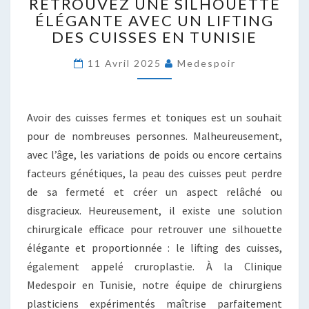
RETROUVEZ UNE SILHOUETTE
UNE
ÉLÉGANTE AVEC UN LIFTING
SILHOUETTE
DES CUISSES EN TUNISIE
ÉLÉGANTE
AVEC
11 Avril 2025
Medespoir
UN
LIFTING
DES
CUISSES
Avoir des cuisses fermes et toniques est un souhait
EN
pour de nombreuses personnes. Malheureusement,
TUNISIE
avec l’âge, les variations de poids ou encore certains
facteurs génétiques, la peau des cuisses peut perdre
de sa fermeté et créer un aspect relâché ou
disgracieux. Heureusement, il existe une solution
chirurgicale efficace pour retrouver une silhouette
élégante et proportionnée : le lifting des cuisses,
également appelé cruroplastie. À la Clinique
Medespoir en Tunisie, notre équipe de chirurgiens
plasticiens expérimentés maîtrise parfaitement