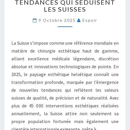
TENDANCES QUI SÉDUISENT
:
LES SUISSES
LES
TENDANCES
9 Octobre 2025
Espoir
QUI
SÉDUISENT
LES
SUISSES
La Suisse s’impose comme une référence mondiale en
matière de chirurgie esthétique haut de gamme,
alliant excellence médicale légendaire, discrétion
absolue et innovations technologiques de pointe. En
2025, le paysage esthétique helvétique connaît une
transformation profonde, marquée par l’émergence
de nouvelles tendances qui reflètent les valeurs
suisses de qualité, de précision et de naturalité. Avec
plus de 45 000 interventions esthétiques réalisées
annuellement, la Suisse attire non seulement sa
propre population fortunée mais également une
clientèle internationale exigeante, prête à…