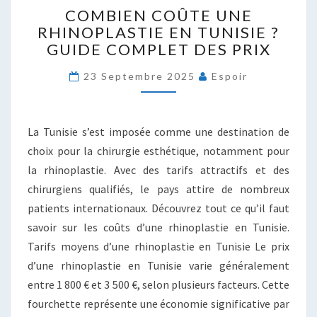
COMBIEN COÛTE UNE
COÛTE
RHINOPLASTIE EN TUNISIE ?
UNE
GUIDE COMPLET DES PRIX
RHINOPLASTIE
EN
23 Septembre 2025
Espoir
TUNISIE
?
GUIDE
COMPLET
La Tunisie s’est imposée comme une destination de
DES
choix pour la chirurgie esthétique, notamment pour
PRIX
la rhinoplastie. Avec des tarifs attractifs et des
chirurgiens qualifiés, le pays attire de nombreux
patients internationaux. Découvrez tout ce qu’il faut
savoir sur les coûts d’une rhinoplastie en Tunisie.
Tarifs moyens d’une rhinoplastie en Tunisie Le prix
d’une rhinoplastie en Tunisie varie généralement
entre 1 800 € et 3 500 €, selon plusieurs facteurs. Cette
fourchette représente une économie significative par