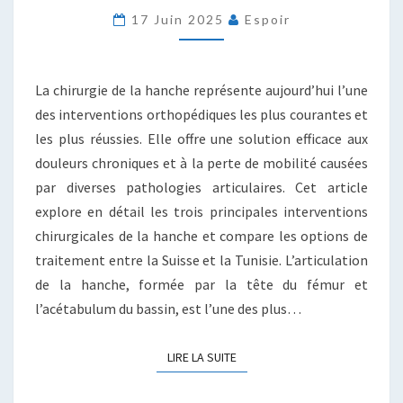
HANCHE
17 Juin 2025
Espoir
:
GUIDE
COMPLET
TECHNIQUES
La chirurgie de la hanche représente aujourd’hui l’une
&
des interventions orthopédiques les plus courantes et
PRIX
les plus réussies. Elle offre une solution efficace aux
douleurs chroniques et à la perte de mobilité causées
par diverses pathologies articulaires. Cet article
explore en détail les trois principales interventions
chirurgicales de la hanche et compare les options de
traitement entre la Suisse et la Tunisie. L’articulation
de la hanche, formée par la tête du fémur et
l’acétabulum du bassin, est l’une des plus…
LIRE LA SUITE
LIRE LA SUITE