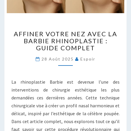
AFFINER
AFFINER VOTRE NEZ AVEC LA
VOTRE
BARBIE RHINOPLASTIE :
NEZ
GUIDE COMPLET
AVEC
LA
28 Août 2025
Espoir
BARBIE
RHINOPLASTIE
:
GUIDE
La rhinoplastie Barbie est devenue l’une des
COMPLET
interventions de chirurgie esthétique les plus
demandées ces dernières années. Cette technique
chirurgicale vise à créer un profil nasal harmonieux et
délicat, inspiré par l’esthétique de la célèbre poupée.
Dans cet article complet, nous explorons tout ce qu’il
faut savoir sur cette procédure révolutionnaire qui