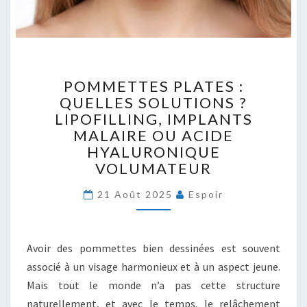
POMMETTES
POMMETTES PLATES :
PLATES :
QUELLES SOLUTIONS ?
QUELLES
LIPOFILLING, IMPLANTS
SOLUTIONS ?
LIPOFILLING,
MALAIRE OU ACIDE
IMPLANTS
HYALURONIQUE
MALAIRE
VOLUMATEUR
OU
ACIDE
21 Août 2025
Espoir
HYALURONIQUE
VOLUMATEUR
Avoir des pommettes bien dessinées est souvent
associé à un visage harmonieux et à un aspect jeune.
Mais tout le monde n’a pas cette structure
naturellement, et avec le temps, le relâchement