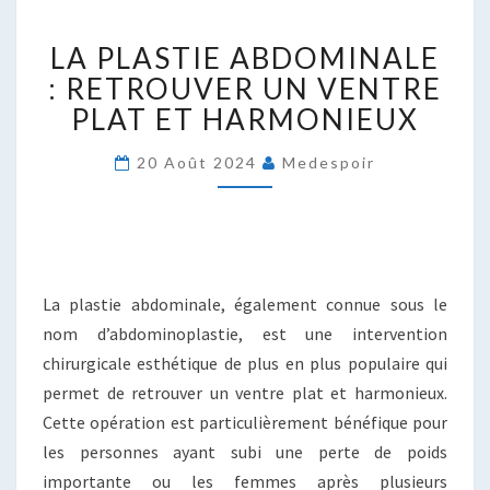
LA
LA PLASTIE ABDOMINALE
PLASTIE
ABDOMINALE
: RETROUVER UN VENTRE
:
PLAT ET HARMONIEUX
RETROUVER
UN
20 Août 2024
Medespoir
VENTRE
PLAT
ET
HARMONIEUX
La plastie abdominale, également connue sous le
nom d’abdominoplastie, est une intervention
chirurgicale esthétique de plus en plus populaire qui
permet de retrouver un ventre plat et harmonieux.
Cette opération est particulièrement bénéfique pour
les personnes ayant subi une perte de poids
importante ou les femmes après plusieurs