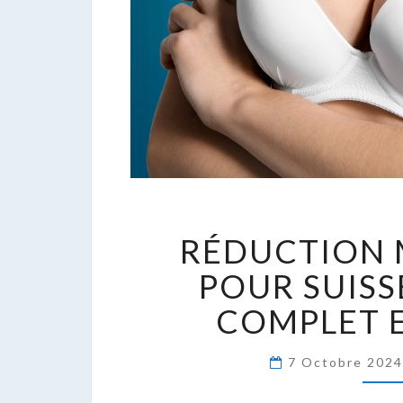
R
RÉDUCTION
M
P
POUR SUISS
S
COMPLET E
:
G
C
7 Octobre 202
E