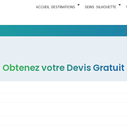
ACCUEIL
DESTINATIONS
SEINS
SILHOUETTE
Tout Ce
ACTUA
Qui Est En
Rapport
Avec La
Chirurgie
Obtenez votre Devis Gratuit
Esthétique