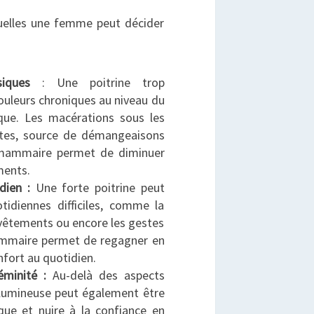
squelles une femme peut décider
iques
: Une poitrine trop
ouleurs chroniques au niveau du
que. Les macérations sous les
ntes, source de démangeaisons
on mammaire permet de diminuer
ments.
dien :
Une forte poitrine peut
otidiennes difficiles, comme la
s vêtements ou encore les gestes
ammaire permet de regagner en
fort au quotidien.
éminité :
Au-delà des aspects
volumineuse peut également être
que et nuire à la confiance en