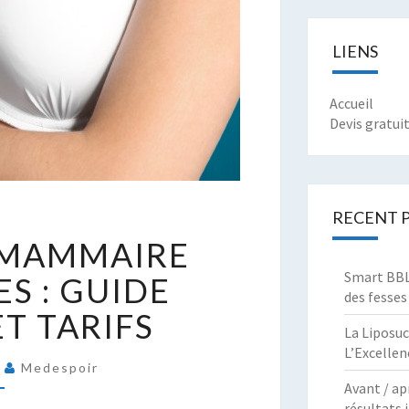
LIENS
Accueil
Devis gratui
RECENT 
ÉDUCTION
 MAMMAIRE
AMMAIRE
OUR
Smart BBL 
ES : GUIDE
des fesses
UISSES
T TARIFS
La Liposuc
UIDE
L’Excellen
OMPLET
4
Medespoir
Avant / ap
T
résultats