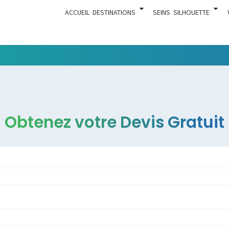
ACCUEIL
DESTINATIONS
SEINS
SILHOUETTE
Tout Ce
ACTUA
Qui Est En
Rapport
Avec La
Chirurgie
Obtenez votre Devis Gratuit
Esthétique