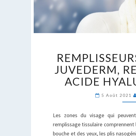
R
REMPLISSEUR
C
:
JUVEDERM, R
J
ACIDE HYA
R
E
A
5 Août 2021
H
Les zones du visage qui peuvent 
remplissage tissulaire comprennent l
bouche et des yeux, les plis nasogéni