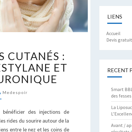
LIENS
Accueil
Devis gratui
EMPLISSEURS
S CUTANÉS :
UTANÉS
ESTYLANE ET
UVEDERM,
RECENT 
LURONIQUE
ESTYLANE
T
Smart BBL 
CIDE
Medespoir
des fesses
YALURONIQUE
La Liposuc
bénéficier des injections de
L’Excellen
es rides du sourire autour de la
Avant / ap
ens entre le nez et les coins de
résultats