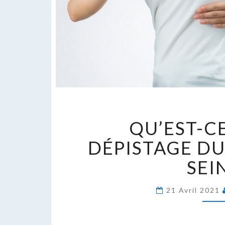
Q
QU’EST-C
C
Q
DÉPISTAGE D
L
SEIN
D
D
C
21 Avril 2021
D
S