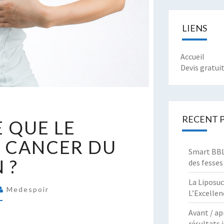
LIENS
Accueil
Devis gratui
U’EST-
RECENT 
E QUE LE
E
UE
U CANCER DU
E
Smart BBL 
 ?
des fesses
ÉPISTAGE
U
La Liposuc
ANCER
Medespoir
L’Excellen
U
Avant / ap
EIN
résultats