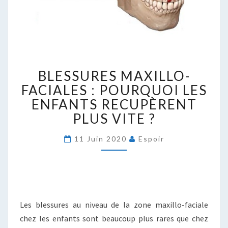
BLESSURES
BLESSURES MAXILLO-
MAXILLO-
FACIALES
FACIALES : POURQUOI LES
:
ENFANTS RECUPÈRENT
POURQUOI
PLUS VITE ?
LES
ENFANTS
11 Juin 2020
Espoir
RECUPÈRENT
PLUS
VITE
?
Les blessures au niveau de la zone maxillo-faciale
chez les enfants sont beaucoup plus rares que chez