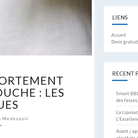
LIENS
Accueil
Devis gratui
IABÈTE
RECENT 
AVORTEMENT
VORTEMENT
OUCHE : LES
Smart BBL 
T
des fesses
UES
AUSSE
OUCHE
La Liposuc
Medespoir
L’Excellen
ES
Avant / ap
ISQUES
résultats