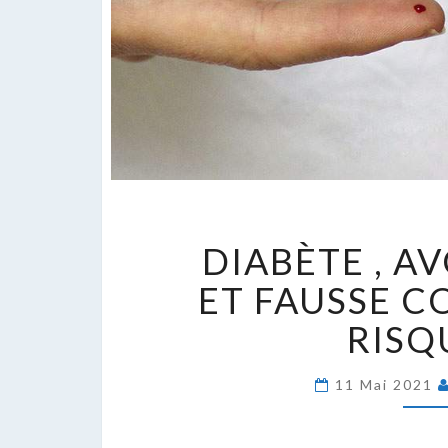
D
DIABÈTE , 
,
A
ET FAUSSE C
E
RISQ
F
C
:
11 Mai 2021
L
R