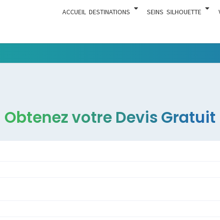
ACCUEIL
DESTINATIONS
SEINS
SILHOUETTE
Tout Ce
ACTUA
Qui Est En
Rapport
Avec La
Chirurgie
Obtenez votre Devis Gratuit
Esthétique