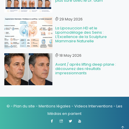
plus sûre avec le Dr. Gam
29 May 2026
La Liposuccion HD et le
Lipomodélage des Seins :
L’Excellence de la Sculpture
Mammaire Naturelle
18 May 2026
Avant / après lifting deep plane :
découvrez des résultats
impressionnants
© -
Plan du site
-
Mentions légales
-
Videos Interventions
-
Les
Médias en parlent